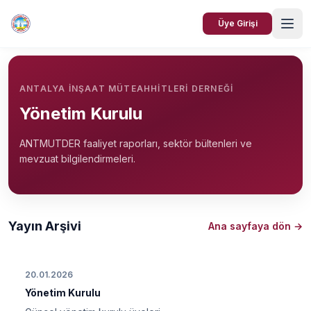
Üye Girişi
ANTALYA İNŞAAT MÜTEAHHITLERI DERNEĞI
Yönetim Kurulu
ANTMUTDER faaliyet raporları, sektör bültenleri ve
mevzuat bilgilendirmeleri.
Yayın Arşivi
Ana sayfaya dön →
20.01.2026
Yönetim Kurulu