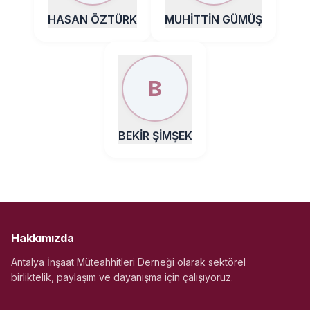
HASAN ÖZTÜRK
MUHİTTİN GÜMÜŞ
B
BEKİR ŞİMŞEK
Hakkımızda
Antalya İnşaat Müteahhitleri Derneği olarak sektörel
birliktelik, paylaşım ve dayanışma için çalışıyoruz.